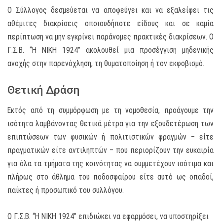
Ο Σύλλογος δεσμεύεται να αποφεύγει και να εξαλείφει τις
αθέμιτες διακρίσεις οποιουδήποτε είδους και σε καμία
περίπτωση να μην εγκρίνει παράνομες πρακτικές διακρίσεων.
Ο
Γ.Σ.Β. “Η ΝΙΚΗ 1924”
ακολουθεί μια προσέγγιση μηδενικής
ανοχής στην παρενόχληση, τη θυματοποίηση ή τον εκφοβισμό.
Θετική Δράση
Εκτός από τη συμμόρφωση με τη νομοθεσία, προάγουμε την
ισότητα λαμβάνοντας θετικά μέτρα για την εξουδετέρωση των
επιπτώσεων των φυσικών ή πολιτιστικών φραγμών – είτε
πραγματικών είτε αντιληπτών – που περιορίζουν την ευκαιρία
για όλα τα τμήματα της κοινότητας να συμμετέχουν ισότιμα ​​και
πλήρως στο άθλημα του ποδοσφαίρου είτε αυτό ως οπαδοί,
παίκτες ή προσωπικό του συλλόγου.
Ο Γ.Σ.Β. “Η ΝΙΚΗ 1924”
επιδιώκει να εφαρμόσει, να υποστηρίξει