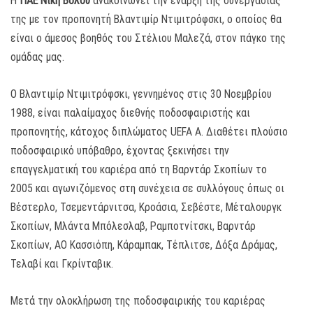
Η
ΠΑΕ Νίκη Βόλου
ανακοινώνει την έναρξη της συνεργασίας
της με τον προπονητή Βλαντιμίρ Ντιμιτρόφσκι, ο οποίος θα
είναι ο άμεσος βοηθός του Στέλιου Μαλεζά, στον πάγκο της
ομάδας μας.
Ο Βλαντιμίρ Ντιμιτρόφσκι, γεννημένος στις 30 Νοεμβρίου
1988, είναι παλαίμαχος διεθνής ποδοσφαιριστής και
προπονητής, κάτοχος διπλώματος UEFA Α. Διαθέτει πλούσιο
ποδοσφαιρικό υπόβαθρο, έχοντας ξεκινήσει την
επαγγελματική του καριέρα από τη Βαρντάρ Σκοπίων το
2005 και αγωνιζόμενος στη συνέχεια σε συλλόγους όπως οι
Βέστερλο, Τσεμεντάρνιτσα, Κροάσια, Σεβέστε, Μέταλουργκ
Σκοπίων, Μλάντα Μπόλεσλαβ, Ραμποτνίτσκι, Βαρντάρ
Σκοπίων, ΑΟ Κασσιόπη, Κάραμπακ, Τέπλιτσε, Δόξα Δράμας,
Τελαβί και Γκρίνταβικ.
Μετά την ολοκλήρωση της ποδοσφαιρικής του καριέρας