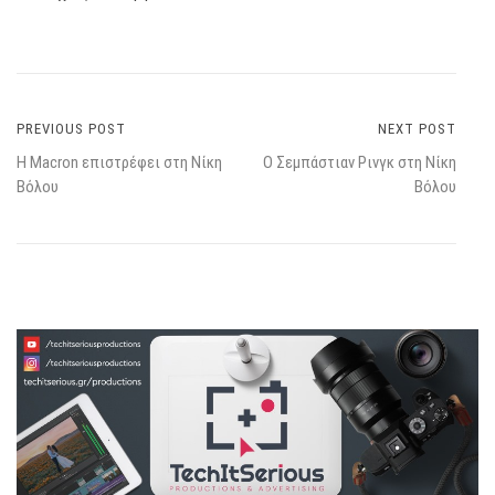
Πλοήγηση
PREVIOUS POST
NEXT POST
Η Macron επιστρέφει στη Νίκη
Ο Σεμπάστιαν Ρινγκ στη Νίκη
άρθρων
Βόλου
Βόλου